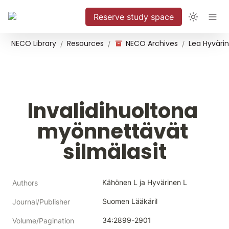
Reserve study space
NECO Library
Resources
NECO Archives
/
/
/
Invalidihuoltona 
myönnettävät 
silmälasit
Kähönen L ja Hyvärinen L
Authors
Suomen Lääkäril
Journal/Publisher
34:2899-2901
Volume/Pagination