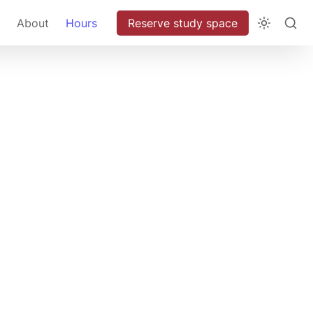
About
Hours
Reserve study space