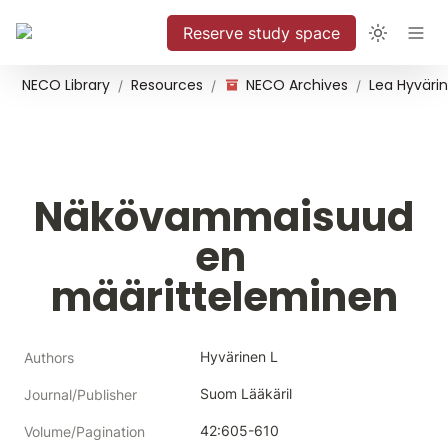
Reserve study space
NECO Library
Resources
NECO Archives
/
/
/
Näkövammaisuud
en 
määritteleminen
Hyvärinen L
Authors
Suom Lääkäril
Journal/Publisher
42:605-610
Volume/Pagination