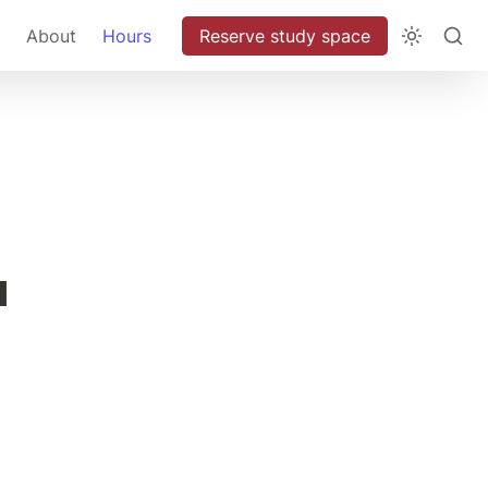
About
Hours
Reserve study space
 