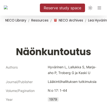
Reserve study space
NECO Library
Resources
NECO Archives
/
/
/
Näönkuntoutus
Hyvärinen L, Lallukka S, Marja-
Authors
aho P, Troberg G ja Kaski U
Lääkintöhallituksen tutkimuksia
Journal/Publisher
N:o 17: 1-44
Volume/Pagination
1979
Year