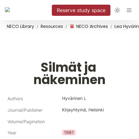
Reserve study space
NECO Library
Resources
NECO Archives
/
/
/
Silmät ja 
näkeminen
Hyvärinen L
Authors
Kirjayhtymä, Helsinki
Journal/Publisher
Volume/Pagination
1981
Year