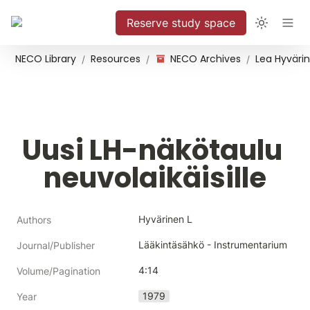
Reserve study space
NECO Library
Resources
NECO Archives
/
/
/
Uusi LH-näkötaulu 
neuvolaikäisille
Hyvärinen L
Authors
Lääkintäsähkö - Instrumentarium
Journal/Publisher
4:14
Volume/Pagination
1979
Year